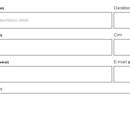
Darabs
ző)
Cím
ő)
E-mail
elező)
(
s