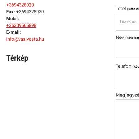
+3694328920
Tétel
(kötele
Fax:
+3694328920
Mobil:
+36309565898
E-mail:
Név
(kötelez
info@vasivesta.hu
Térkép
Telefon
(köt
Megjegyzé