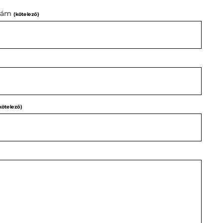
zám
(kötelező)
kötelező)