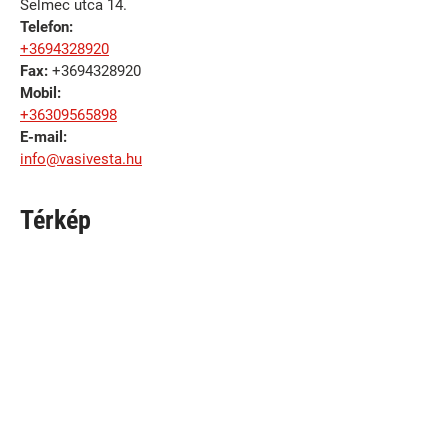
Selmec utca 14.
Telefon:
+3694328920
Fax:
+3694328920
Mobil:
+36309565898
E-mail:
info@vasivesta.hu
Térkép